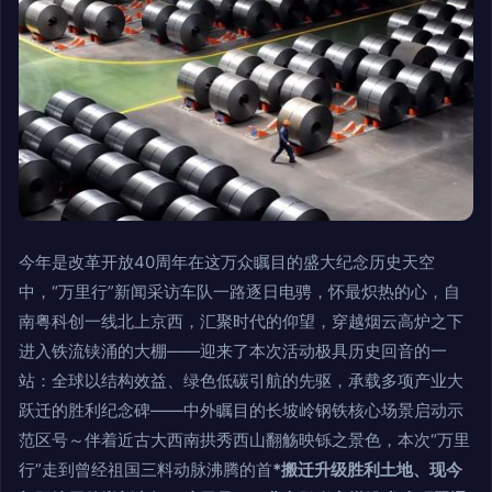
今年是改革开放40周年在这万众瞩目的盛大纪念历史天空
中，“万里行”新闻采访车队一路逐日电骋，怀最炽热的心，自
南粤科创一线北上京西，汇聚时代的仰望，穿越烟云高炉之下
进入铁流铗涌的大棚——迎来了本次活动极具历史回音的一
站：全球以结构效益、绿色低碳引航的先驱，承载多项产业大
跃迁的胜利纪念碑——中外瞩目的长坡岭钢铁核心场景启动示
范区号～伴着近古大西南拱秀西山翻觞映铄之景色，本次“万里
行”走到曾经祖国三料动脉沸腾的首
*搬迁升级胜利土地、现今