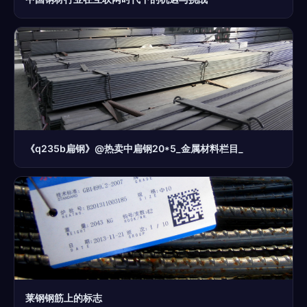
《q235b扁钢》@热卖中扁钢20*5_金属材料栏目_
莱钢钢筋上的标志